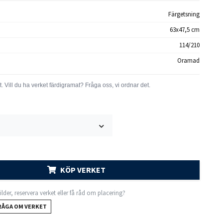
Färgetsning
63x47,5 cm
114/210
Oramad
KÖP VERKET
 bilder, reservera verket eller få råd om placering?
RÅGA OM VERKET