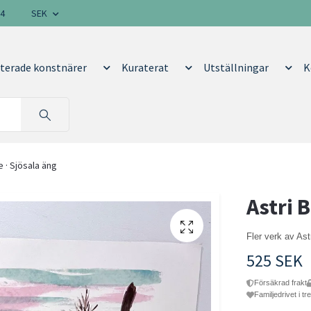
14
SEK
terade konstnärer
Kuraterat
Utställningar
K
 · Sjösala äng
Astri 
Fler verk av As
525 SEK
Försäkrad frakt
Familjedrivet i tr