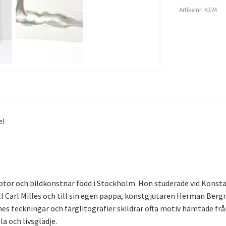
Artikelnr:
K324
e!
tör och bildkonstnär född i Stockholm. Hon studerade vid Konsta
l Carl Milles
och till sin egen pappa, konstgjutaren Herman Be
es teckningar och färglitografier skildrar ofta motiv hämtade fr
a och livsglädje.