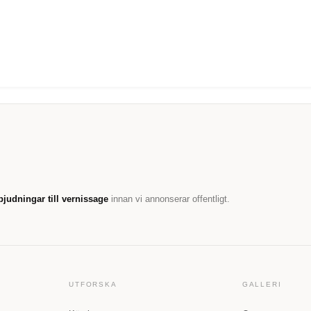
bjudningar till vernissage
innan vi annonserar offentligt.
UTFORSKA
GALLERI