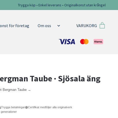
Trygga köp • Enkel leverans • Originalkonst utan krångel
VARUKORG
onst för företag
Om oss
Bergman Taube · Sjösala äng
tri Bergman Taube →
Trygga betalningar
Certifikat medföljer alla originalverk
e generationer