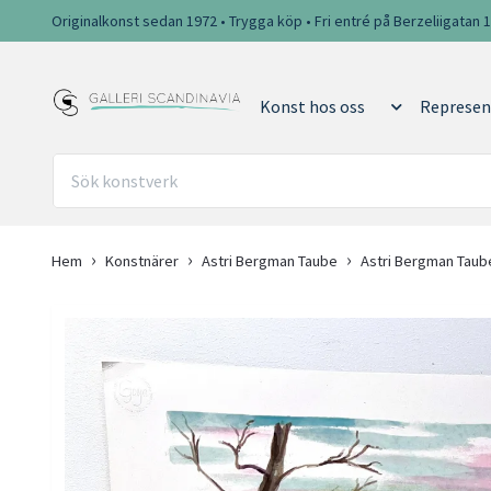
Originalkonst sedan 1972 • Trygga köp • Fri entré på Berzeliigatan 
Konst hos oss
Represen
Hem
Konstnärer
Astri Bergman Taube
Astri Bergman Taube