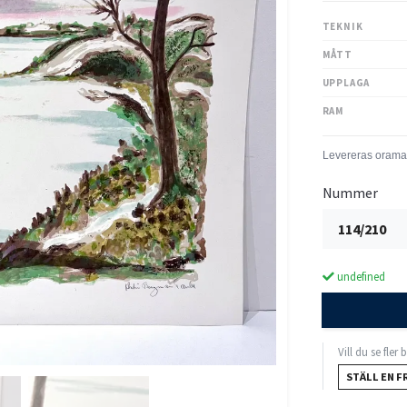
TEKNIK
MÅTT
UPPLAGA
RAM
Nummer
114/210
undefined
Vill du se fler
STÄLL EN F