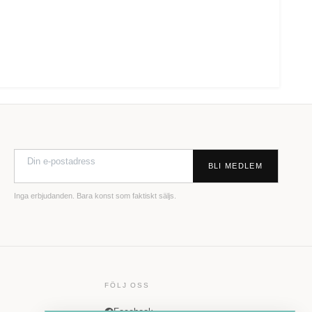
BLI MEDLEM
Inga erbjudanden. Bara konst som faktiskt säljs.
FÖLJ OSS
Facebook