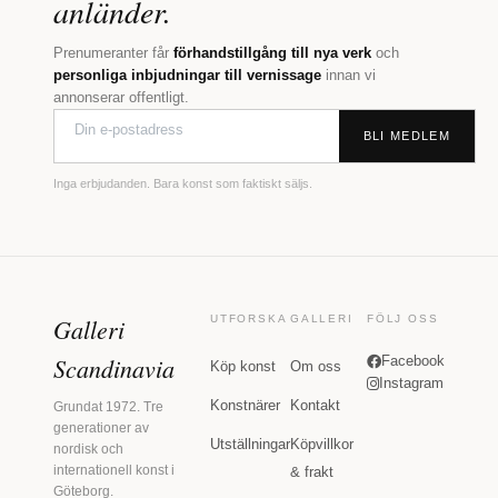
anländer.
Prenumeranter får
förhandstillgång till nya verk
och
personliga inbjudningar till vernissage
innan vi
annonserar offentligt.
BLI MEDLEM
Inga erbjudanden. Bara konst som faktiskt säljs.
Galleri
UTFORSKA
GALLERI
FÖLJ OSS
Scandinavia
Facebook
Köp konst
Om oss
Instagram
Konstnärer
Kontakt
Grundat 1972. Tre
generationer av
Utställningar
Köpvillkor
nordisk och
internationell konst i
& frakt
Göteborg.