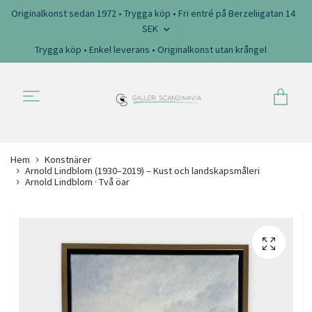
Originalkonst sedan 1972 • Trygga köp • Fri entré på Berzeliigatan 14
SEK
Trygga köp • Enkel leverans • Originalkonst utan krångel
Hem
Konstnärer
Arnold Lindblom (1930–2019) – Kust och landskapsmåleri
Arnold Lindblom · Två öar