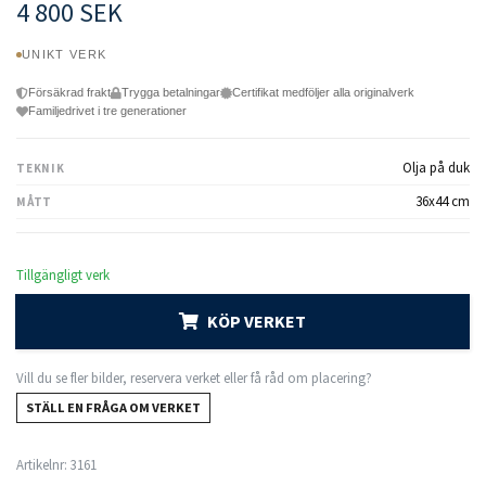
4 800 SEK
UNIKT VERK
Försäkrad frakt
Trygga betalningar
Certifikat medföljer alla originalverk
Familjedrivet i tre generationer
Olja på duk
TEKNIK
36x44 cm
MÅTT
Tillgängligt verk
KÖP VERKET
Vill du se fler bilder, reservera verket eller få råd om placering?
STÄLL EN FRÅGA OM VERKET
Artikelnr:
3161