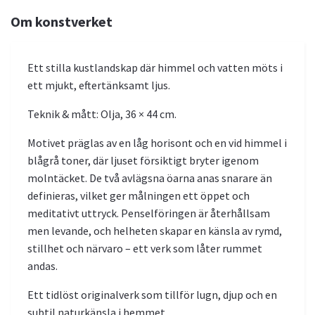
Om konstverket
Ett stilla kustlandskap där himmel och vatten möts i
ett mjukt, eftertänksamt ljus.
Teknik & mått: Olja, 36 × 44 cm.
Motivet präglas av en låg horisont och en vid himmel i
blågrå toner, där ljuset försiktigt bryter igenom
molntäcket. De två avlägsna öarna anas snarare än
definieras, vilket ger målningen ett öppet och
meditativt uttryck. Penselföringen är återhållsam
men levande, och helheten skapar en känsla av rymd,
stillhet och närvaro – ett verk som låter rummet
andas.
Ett tidlöst originalverk som tillför lugn, djup och en
subtil naturkänsla i hemmet.