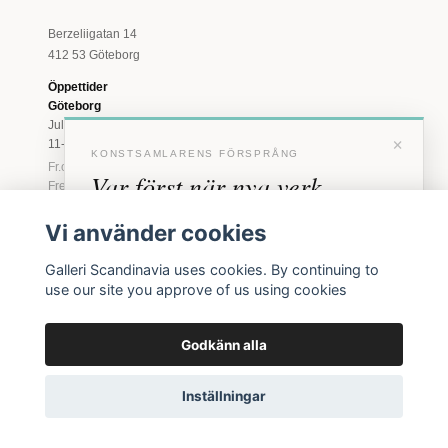
Berzeliigatan 14
412 53 Göteborg
Öppettider
Göteborg
Juli: Tis 11-18 · Lör
×
11-16
KONSTSAMLARENS FÖRSPRÅNG
Fr.o.m. augusti: Tis-
Var först när nya verk
Fre 11-18 · Lör 11-
16
anländer
Vi använder cookies
Marstrand
Förhandstillgång till nya verk och personliga
23 juni - 16 augusti
Galleri Scandinavia uses cookies. By continuing to
inbjudningar till vernissage, innan vi annonserar
2026
use our site you approve of us using cookies
offentligt.
Tis-Fre 11-18 ·
Lör-Sön 12-16
Godkänn alla
BLI MEDLEM
© 2026 Galleri Scandinavia AB · Org.nr 556961-2129
Inga erbjudanden. Bara konst som faktiskt säljs.
Inställningar
Köpvillkor
Integritetspolicy