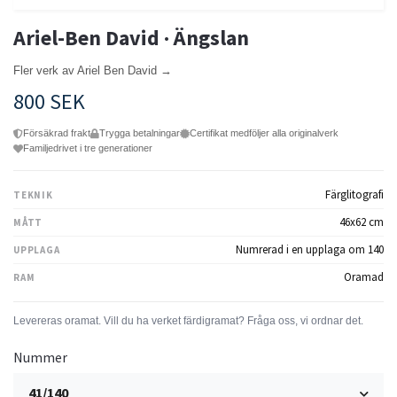
Ariel-Ben David · Ängslan
Fler verk av Ariel Ben David →
800 SEK
Försäkrad frakt
Trygga betalningar
Certifikat medföljer alla originalverk
Familjedrivet i tre generationer
Färglitografi
TEKNIK
46x62 cm
MÅTT
Numrerad i en upplaga om 140
UPPLAGA
Oramad
RAM
Nummer
41/140