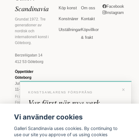
Scandinavia
Facebook
Köp konst
Om oss
Instagram
Konstnärer
Kontakt
Grundat 1972. Tre
generationer av
Utställningar
Köpvillkor
nordisk och
internationell konst i
& frakt
Göteborg.
Berzeliigatan 14
412 53 Göteborg
Öppettider
Göteborg
Juli: Tis 11-18 · Lör
×
11-16
KONSTSAMLARENS FÖRSPRÅNG
Fr.o.m. augusti: Tis-
Var först när nya verk
Fre 11-18 · Lör 11-
16
anländer
Vi använder cookies
Marstrand
Förhandstillgång till nya verk och personliga
23 juni - 16 augusti
Galleri Scandinavia uses cookies. By continuing to
inbjudningar till vernissage, innan vi annonserar
2026
use our site you approve of us using cookies
Tis-Fre 11-18 ·
offentligt.