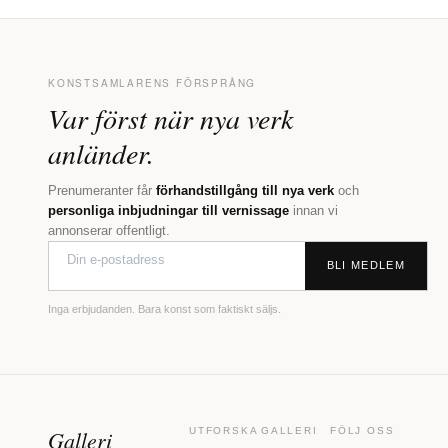
KONSTSAMLARENS FÖRSPRÅNG
Var först när nya verk
anländer.
Prenumeranter får
förhandstillgång till nya verk
och
personliga inbjudningar till vernissage
innan vi
annonserar offentligt.
BLI MEDLEM
Inga erbjudanden. Bara konst som faktiskt säljs.
Galleri
UTFORSKA
GALLERI
FÖLJ OSS