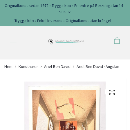
Originalkonst sedan 1972 • Trygga köp • Fri entré på Berzeliigatan 14
SEK
Trygga köp • Enkel leverans • Originalkonst utan krångel
Hem
Konstnärer
Ariel-Ben David
Ariel-Ben David · Ängslan