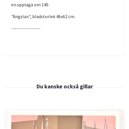
en upplaga om 140
"Ängslan", bladstorlek 46x62 cm.
-----------------