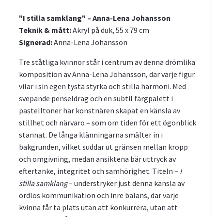
"I stilla samklang" – Anna-Lena Johansson
Teknik & mått:
Akryl på duk, 55 x 79 cm
Signerad:
Anna-Lena Johansson
Tre ståtliga kvinnor står i centrum av denna drömlika
komposition av Anna-Lena Johansson, där varje figur
vilar i sin egen tysta styrka och stilla harmoni. Med
svepande penseldrag och en subtil färgpalett i
pastelltoner har konstnären skapat en känsla av
stillhet och närvaro – som om tiden för ett ögonblick
stannat. De långa klänningarna smälter in i
bakgrunden, vilket suddar ut gränsen mellan kropp
och omgivning, medan ansiktena bär uttryck av
eftertanke, integritet och samhörighet. Titeln –
I
stilla samklang
– understryker just denna känsla av
ordlös kommunikation och inre balans, där varje
kvinna får ta plats utan att konkurrera, utan att