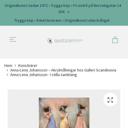
Originalkonst sedan 1972 • Trygga köp • Fri entré på Berzeliigatan 14
SEK
Trygga köp • Enkel leverans • Originalkonst utan krångel
Hem
Konstnärer
Anna-Lena Johansson – Akrylmålningar hos Galleri Scandinavia
Anna-Lena Johansson · I stilla samklang