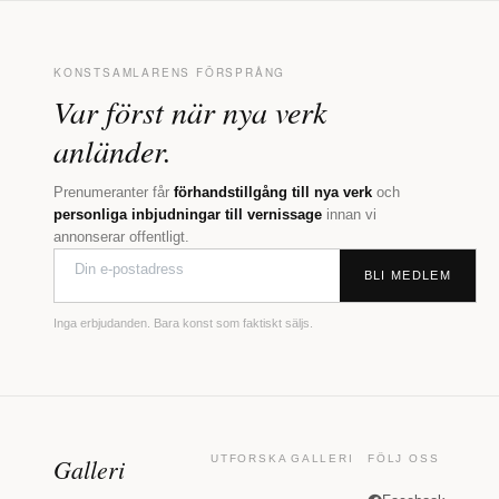
KONSTSAMLARENS FÖRSPRÅNG
Var först när nya verk
anländer.
Prenumeranter får
förhandstillgång till nya verk
och
personliga inbjudningar till vernissage
innan vi
annonserar offentligt.
BLI MEDLEM
Inga erbjudanden. Bara konst som faktiskt säljs.
Galleri
UTFORSKA
GALLERI
FÖLJ OSS