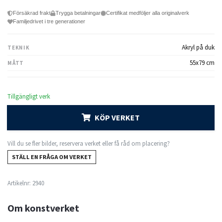
Försäkrad frakt
Trygga betalningar
Certifikat medföljer alla originalverk
Familjedrivet i tre generationer
Akryl på duk
TEKNIK
55x79 cm
MÅTT
Tillgängligt verk
KÖP VERKET
Vill du se fler bilder, reservera verket eller få råd om placering?
STÄLL EN FRÅGA OM VERKET
Artikelnr:
2940
Om konstverket