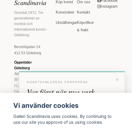
Scandinavia
Facebook
Köp konst
Om oss
Instagram
Konstnärer
Kontakt
Grundat 1972. Tre
generationer av
Utställningar
Köpvillkor
nordisk och
internationell konst i
& frakt
Göteborg.
Berzeliigatan 14
412 53 Göteborg
Öppettider
Göteborg
Juli: Tis 11-18 · Lör
×
11-16
KONSTSAMLARENS FÖRSPRÅNG
Fr.o.m. augusti: Tis-
Var först när nya verk
Fre 11-18 · Lör 11-
16
anländer
Vi använder cookies
Marstrand
Förhandstillgång till nya verk och personliga
23 juni - 16 augusti
Galleri Scandinavia uses cookies. By continuing to
inbjudningar till vernissage, innan vi annonserar
2026
use our site you approve of us using cookies
offentligt.
Tis-Fre 11-18 ·
Lör-Sön 12-16