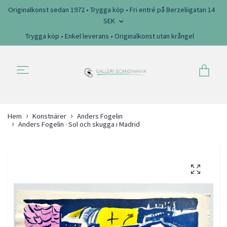
Originalkonst sedan 1972 • Trygga köp • Fri entré på Berzeliigatan 14
SEK
Trygga köp • Enkel leverans • Originalkonst utan krångel
Hem
Konstnärer
Anders Fogelin
Anders Fogelin · Sol och skugga i Madrid