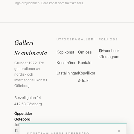
Inga erbjudanden. Bara konst som faktiskt säljs.
Galleri
UTFORSKA
GALLERI
FÖLJ OSS
Scandinavia
Facebook
Köp konst
Om oss
Instagram
Konstnärer
Kontakt
Grundat 1972. Tre
generationer av
Utställningar
Köpvillkor
nordisk och
internationell konst i
& frakt
Göteborg.
Berzeliigatan 14
412 53 Göteborg
Öppettider
Göteborg
Juli: Tis 11-18 · Lör
×
11-16
KONSTSAMLARENS FÖRSPRÅNG