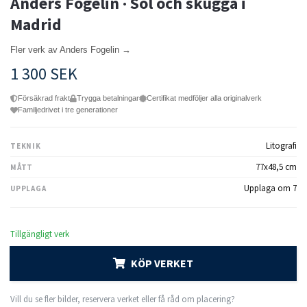
Anders Fogelin · Sol och skugga i
Madrid
Fler verk av Anders Fogelin →
1 300 SEK
Försäkrad frakt
Trygga betalningar
Certifikat medföljer alla originalverk
Familjedrivet i tre generationer
Litografi
TEKNIK
77x48,5 cm
MÅTT
Upplaga om 7
UPPLAGA
Tillgängligt verk
KÖP VERKET
Vill du se fler bilder, reservera verket eller få råd om placering?