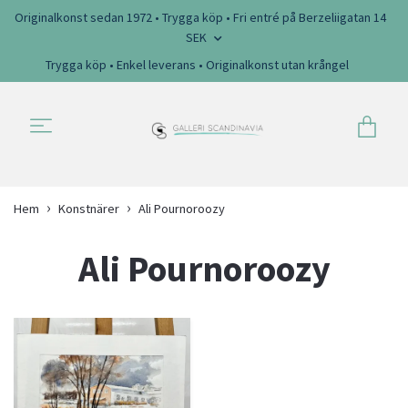
Originalkonst sedan 1972 • Trygga köp • Fri entré på Berzeliigatan 14
SEK
Trygga köp • Enkel leverans • Originalkonst utan krångel
Hem
Konstnärer
Ali Pournoroozy
Ali Pournoroozy