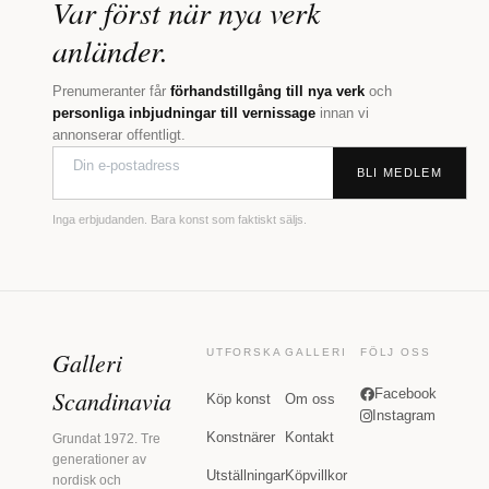
Var först när nya verk
anländer.
Prenumeranter får
förhandstillgång till nya verk
och
personliga inbjudningar till vernissage
innan vi
annonserar offentligt.
BLI MEDLEM
Inga erbjudanden. Bara konst som faktiskt säljs.
Galleri
UTFORSKA
GALLERI
FÖLJ OSS
Scandinavia
Facebook
Köp konst
Om oss
Instagram
Konstnärer
Kontakt
Grundat 1972. Tre
generationer av
Utställningar
Köpvillkor
nordisk och