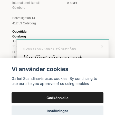
internationell konst i
& frakt
Göteborg.
Berzeliigatan 14
412 53 Göteborg
Öppettider
Göteborg
Juli: Tis 11-18 · Lör
×
11-16
KONSTSAMLARENS FÖRSPRÅNG
Fr.o.m. augusti: Tis-
Var först när nya verk
Fre 11-18 · Lör 11-
16
anländer
Vi använder cookies
Marstrand
Förhandstillgång till nya verk och personliga
23 juni - 16 augusti
Galleri Scandinavia uses cookies. By continuing to
inbjudningar till vernissage, innan vi annonserar
2026
use our site you approve of us using cookies
offentligt.
Tis-Fre 11-18 ·
Lör-Sön 12-16
Godkänn alla
BLI MEDLEM
© 2026 Galleri Scandinavia AB · Org.nr 556961-2129
Inga erbjudanden. Bara konst som faktiskt säljs.
Inställningar
Köpvillkor
Integritetspolicy