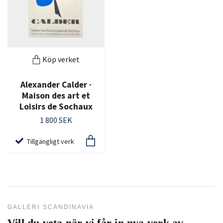
Köp verket
Alexander Calder ·
Maison des art et
Loisirs de Sochaux
1 800 SEK
Tillgängligt verk
GALLERI SCANDINAVIA
Vill du veta när vi får in nya verk av