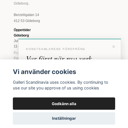
Göteborg.
Berzeliigatan 14
412 53 Göteborg
Öppettider
Göteborg
Juli: Tis 11-18 · Lör
×
11-16
KONSTSAMLARENS FÖRSPRÅNG
Fr.o.m. augusti: Tis-
Var först när nya verk
Fre 11-18 · Lör 11-
16
anländer
Vi använder cookies
Marstrand
Förhandstillgång till nya verk och personliga
23 juni - 16 augusti
Galleri Scandinavia uses cookies. By continuing to
inbjudningar till vernissage, innan vi annonserar
2026
use our site you approve of us using cookies
offentligt.
Tis-Fre 11-18 ·
Lör-Sön 12-16
Godkänn alla
BLI MEDLEM
© 2026 Galleri Scandinavia AB · Org.nr 556961-2129
Inga erbjudanden. Bara konst som faktiskt säljs.
Inställningar
Köpvillkor
Integritetspolicy