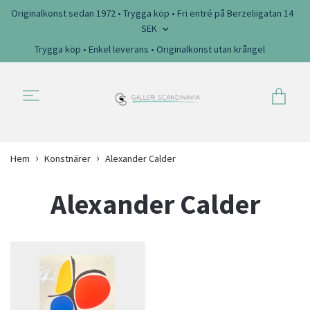
Originalkonst sedan 1972 • Trygga köp • Fri entré på Berzeliigatan 14
SEK
Trygga köp • Enkel leverans • Originalkonst utan krångel
Hem
Konstnärer
Alexander Calder
Alexander Calder