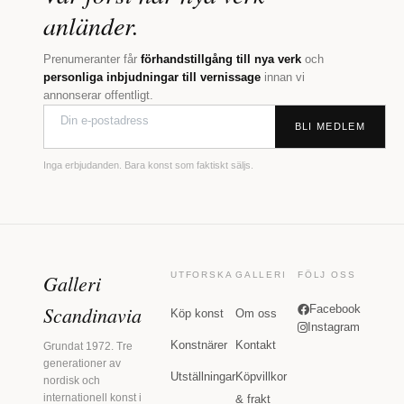
anländer.
Prenumeranter får
förhandstillgång till nya verk
och
personliga inbjudningar till vernissage
innan vi
annonserar offentligt.
BLI MEDLEM
Inga erbjudanden. Bara konst som faktiskt säljs.
Galleri
UTFORSKA
GALLERI
FÖLJ OSS
Scandinavia
Facebook
Köp konst
Om oss
Instagram
Konstnärer
Kontakt
Grundat 1972. Tre
generationer av
Utställningar
Köpvillkor
nordisk och
internationell konst i
& frakt