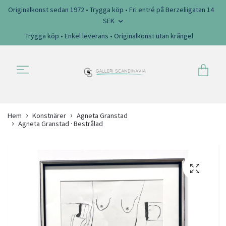
Originalkonst sedan 1972 • Trygga köp • Fri entré på Berzeliigatan 14
SEK
Trygga köp • Enkel leverans • Originalkonst utan krångel
Hem
Konstnärer
Agneta Granstad
Agneta Granstad · Bestrålad