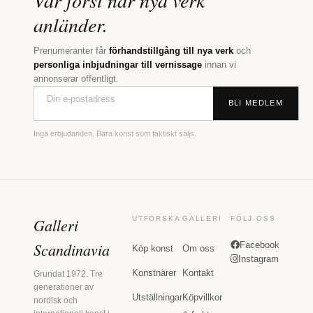
Var först när nya verk
anländer.
Prenumeranter får
förhandstillgång till nya verk
och
personliga inbjudningar till vernissage
innan vi
annonserar offentligt.
BLI MEDLEM
Inga erbjudanden. Bara konst som faktiskt säljs.
Galleri
UTFORSKA
GALLERI
FÖLJ OSS
Scandinavia
Facebook
Köp konst
Om oss
Instagram
Konstnärer
Kontakt
Grundat 1972. Tre
generationer av
Utställningar
Köpvillkor
nordisk och