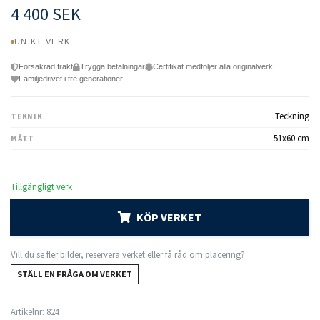
4 400 SEK
UNIKT VERK
Försäkrad frakt
Trygga betalningar
Certifikat medföljer alla originalverk
Familjedrivet i tre generationer
Teckning
TEKNIK
51x60 cm
MÅTT
Tillgängligt verk
KÖP VERKET
Vill du se fler bilder, reservera verket eller få råd om placering?
STÄLL EN FRÅGA OM VERKET
Artikelnr:
824