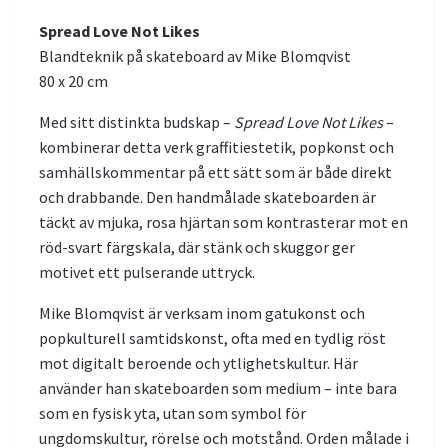
Spread Love Not Likes
Blandteknik på skateboard av Mike Blomqvist
80 x 20 cm
Med sitt distinkta budskap –
Spread Love Not Likes
–
kombinerar detta verk graffitiestetik, popkonst och
samhällskommentar på ett sätt som är både direkt
och drabbande. Den handmålade skateboarden är
täckt av mjuka, rosa hjärtan som kontrasterar mot en
röd-svart färgskala, där stänk och skuggor ger
motivet ett pulserande uttryck.
Mike Blomqvist är verksam inom gatukonst och
popkulturell samtidskonst, ofta med en tydlig röst
mot digitalt beroende och ytlighetskultur. Här
använder han skateboarden som medium – inte bara
som en fysisk yta, utan som symbol för
ungdomskultur, rörelse och motstånd. Orden målade i