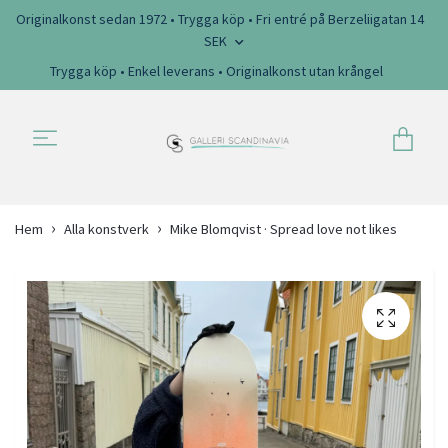
Originalkonst sedan 1972 • Trygga köp • Fri entré på Berzeliigatan 14
SEK
Trygga köp • Enkel leverans • Originalkonst utan krångel
Hem
Alla konstverk
Mike Blomqvist · Spread love not likes