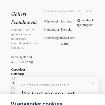
Galleri
UTFORSKA
GALLERI
FÖLJ OSS
Scandinavia
Facebook
Köp konst
Om oss
Instagram
Konstnärer
Kontakt
Grundat 1972. Tre
generationer av
Utställningar
Köpvillkor
nordisk och
internationell konst i
& frakt
Göteborg.
Berzeliigatan 14
412 53 Göteborg
Öppettider
Göteborg
Juli: Tis 11-18 · Lör
×
11-16
KONSTSAMLARENS FÖRSPRÅNG
Fr.o.m. augusti: Tis-
Var först när nya verk
Fre 11-18 · Lör 11-
16
anländer
Vi använder cookies
Marstrand