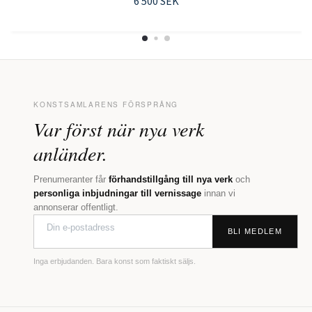
6 500 SEK
KONSTSAMLARENS FÖRSPRÅNG
Var först när nya verk
anländer.
Prenumeranter får
förhandstillgång till nya verk
och
personliga inbjudningar till vernissage
innan vi
annonserar offentligt.
BLI MEDLEM
Inga erbjudanden. Bara konst som faktiskt säljs.