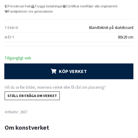
Försäkrad frakt
Trygga betalningar
Certifikat medföljer alla originalverk
Familjedrivet i tre generationer
Blandteknik på skateboard
TEKNIK
80x20 cm
MÅTT
Tillgängligt verk
KÖP VERKET
Vill du se fler bilder, reservera verket eller få råd om placering?
STÄLL EN FRÅGA OM VERKET
Artikelnr:
2607
Om konstverket