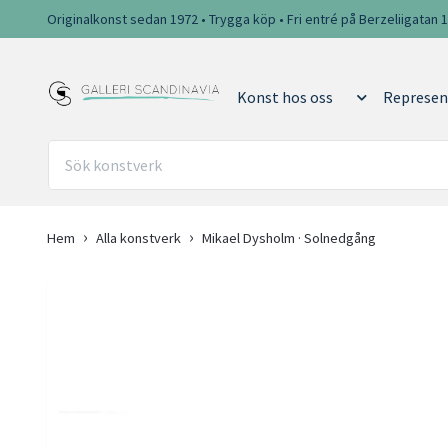
Originalkonst sedan 1972 • Trygga köp • Fri entré på Berzeliigatan 
Konst hos oss
Represen
Hem
Alla konstverk
Mikael Dysholm · Solnedgång