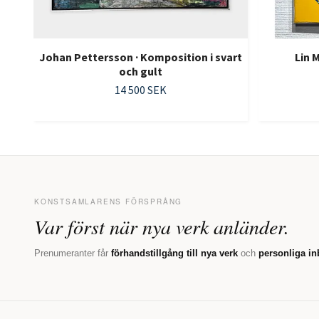
Johan Pettersson · Komposition i svart
Lin 
och gult
14 500 SEK
KONSTSAMLARENS FÖRSPRÅNG
Var först när nya verk anländer.
Prenumeranter får
förhandstillgång till nya verk
och
personliga in