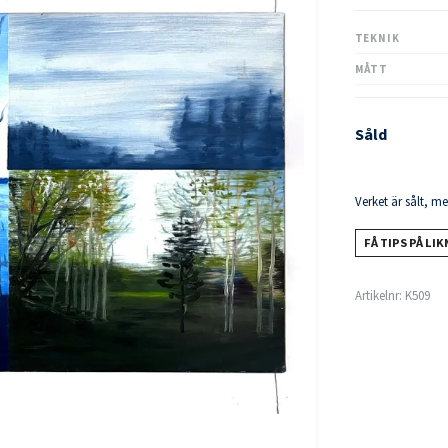
TEKNIK
MÅTT
Såld
Verket är sålt, m
FÅ TIPS PÅ LI
Artikelnr:
K509