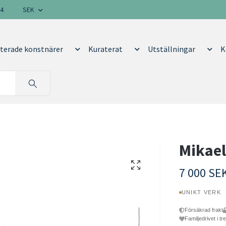
14
SEK
terade konstnärer
Kuraterat
Utställningar
K
Mikael
7 000 SE
UNIKT VERK
Försäkrad frakt
Familjedrivet i tr