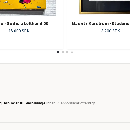
Mo · God is a Lefthand 03
Mauritz Karström · Staden
15 000 SEK
8 200 SEK
bjudningar till vernissage
innan vi annonserar offentligt.