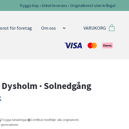
Trygga köp • Enkel leverans • Originalkonst utan krångel
VARUKORG
onst för företag
Om oss
 Dysholm · Solnedgång
K
Trygga betalningar
Certifikat medföljer alla originalverk
e generationer