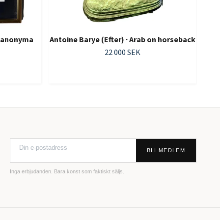
s anonyma
Antoine Barye (Efter) · Arab on horseback
22 000 SEK
BLI MEDLEM
Inga erbjudanden. Bara konst som faktiskt säljs.