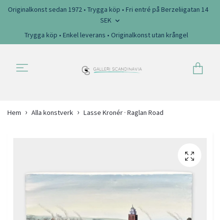
Originalkonst sedan 1972 • Trygga köp • Fri entré på Berzeliigatan 14
SEK
Trygga köp • Enkel leverans • Originalkonst utan krångel
Hem
Alla konstverk
Lasse Kronér · Raglan Road