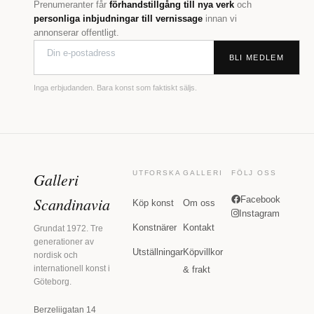
Prenumeranter får
förhandstillgång till nya verk
och
personliga inbjudningar till vernissage
innan vi
annonserar offentligt.
BLI MEDLEM
Inga erbjudanden. Bara konst som faktiskt säljs.
Galleri
UTFORSKA
GALLERI
FÖLJ OSS
Scandinavia
Facebook
Köp konst
Om oss
Instagram
Konstnärer
Kontakt
Grundat 1972. Tre
generationer av
Utställningar
Köpvillkor
nordisk och
internationell konst i
& frakt
Göteborg.
Berzeliigatan 14