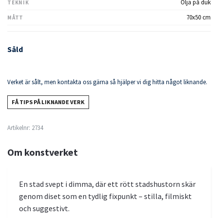
Olja på duk
TEKNIK
70x50 cm
MÅTT
Såld
Verket är sålt, men kontakta oss gärna så hjälper vi dig hitta något liknande.
FÅ TIPS PÅ LIKNANDE VERK
Artikelnr:
2734
Om konstverket
En stad svept i dimma, där ett rött stadshustorn skär
genom diset som en tydlig fixpunkt – stilla, filmiskt
och suggestivt.