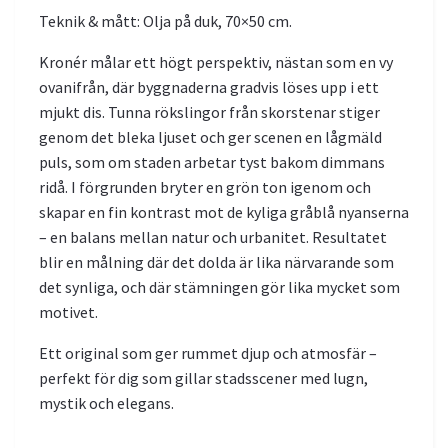
Teknik & mått: Olja på duk, 70×50 cm.
Kronér målar ett högt perspektiv, nästan som en vy
ovanifrån, där byggnaderna gradvis löses upp i ett
mjukt dis. Tunna rökslingor från skorstenar stiger
genom det bleka ljuset och ger scenen en lågmäld
puls, som om staden arbetar tyst bakom dimmans
ridå. I förgrunden bryter en grön ton igenom och
skapar en fin kontrast mot de kyliga gråblå nyanserna
– en balans mellan natur och urbanitet. Resultatet
blir en målning där det dolda är lika närvarande som
det synliga, och där stämningen gör lika mycket som
motivet.
Ett original som ger rummet djup och atmosfär –
perfekt för dig som gillar stadsscener med lugn,
mystik och elegans.