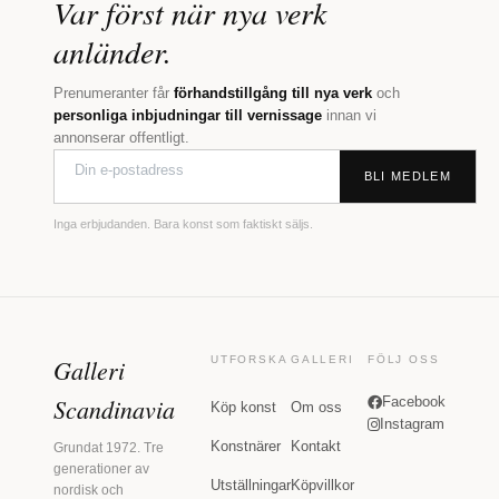
Var först när nya verk
anländer.
Prenumeranter får
förhandstillgång till nya verk
och
personliga inbjudningar till vernissage
innan vi
annonserar offentligt.
BLI MEDLEM
Inga erbjudanden. Bara konst som faktiskt säljs.
Galleri
UTFORSKA
GALLERI
FÖLJ OSS
Scandinavia
Facebook
Köp konst
Om oss
Instagram
Konstnärer
Kontakt
Grundat 1972. Tre
generationer av
Utställningar
Köpvillkor
nordisk och