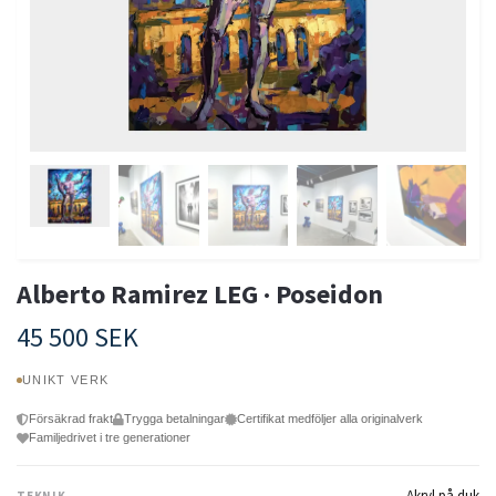
Alberto Ramirez LEG · Poseidon
45 500 SEK
UNIKT VERK
Försäkrad frakt
Trygga betalningar
Certifikat medföljer alla originalverk
Familjedrivet i tre generationer
Akryl på duk
TEKNIK