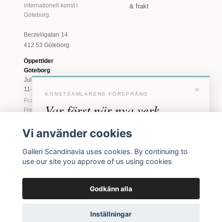
internationell konst i
& frakt
Göteborg.
Berzeliigatan 14
412 53 Göteborg
Öppettider
Göteborg
Juli: Tis 11-18 · Lör
×
11-16
KONSTSAMLARENS FÖRSPRÅNG
Fr.o.m. augusti: Tis-
Var först när nya verk
Fre 11-18 · Lör 11-
16
anländer
Vi använder cookies
Marstrand
Förhandstillgång till nya verk och personliga
23 juni - 16 augusti
Galleri Scandinavia uses cookies. By continuing to
inbjudningar till vernissage, innan vi annonserar
2026
use our site you approve of us using cookies
offentligt.
Tis-Fre 11-18 ·
Lör-Sön 12-16
Godkänn alla
BLI MEDLEM
© 2026 Galleri Scandinavia AB · Org.nr 556961-2129
Inga erbjudanden. Bara konst som faktiskt säljs.
Inställningar
Köpvillkor
Integritetspolicy