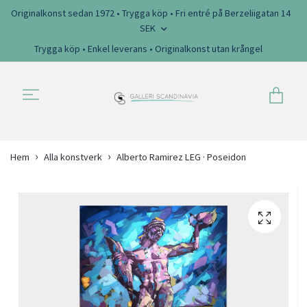
Originalkonst sedan 1972 • Trygga köp • Fri entré på Berzeliigatan 14
SEK
Trygga köp • Enkel leverans • Originalkonst utan krångel
Hem
Alla konstverk
Alberto Ramirez LEG · Poseidon