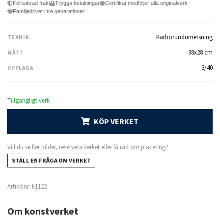
Försäkrad frakt
Trygga betalningar
Certifikat medföljer alla originalverk
Familjedrivet i tre generationer
Karborundumetsning
TEKNIK
38x28 cm
MÅTT
3/40
UPPLAGA
Tillgängligt verk
KÖP VERKET
Vill du se fler bilder, reservera verket eller få råd om placering?
STÄLL EN FRÅGA OM VERKET
Artikelnr:
k1122
Om konstverket