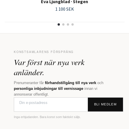
Eva Ljungblad · Stegen
1 100 SEK
KONSTSAMLARENS FÖRSPRÅNG
Var först när nya verk
anländer.
Prenumeranter får
förhandstillgång till nya verk
och
personliga inbjudningar till vernissage
innan vi
annonserar offentligt.
BLI MEDLEM
Inga erbjudanden. Bara konst som faktiskt säljs.