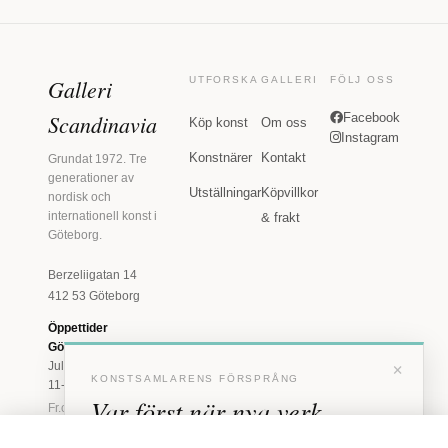
Galleri
UTFORSKA
GALLERI
FÖLJ OSS
Scandinavia
Facebook
Köp konst
Om oss
Instagram
Konstnärer
Kontakt
Grundat 1972. Tre
generationer av
Utställningar
Köpvillkor
nordisk och
internationell konst i
& frakt
Göteborg.
Berzeliigatan 14
412 53 Göteborg
Öppettider
Göteborg
×
Juli: Tis 11-18 · Lör
KONSTSAMLARENS FÖRSPRÅNG
11-16
Var först när nya verk
Fr.o.m. augusti: Tis-
Fre 11-18 · Lör 11-
anländer
16