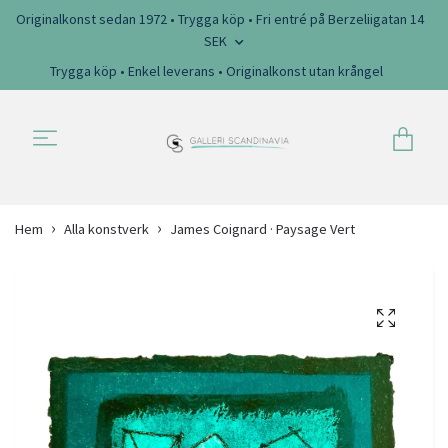
Originalkonst sedan 1972 • Trygga köp • Fri entré på Berzeliigatan 14
SEK
Trygga köp • Enkel leverans • Originalkonst utan krångel
Hem
Alla konstverk
James Coignard · Paysage Vert