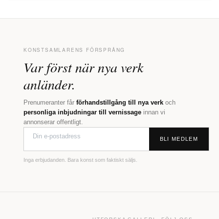
KONSTSAMLARENS FÖRSPRÅNG
Var först när nya verk
anländer.
Prenumeranter får
förhandstillgång till nya verk
och
personliga inbjudningar till vernissage
innan vi
annonserar offentligt.
BLI MEDLEM
Inga erbjudanden. Bara konst som faktiskt säljs.