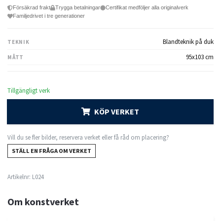
Försäkrad frakt
Trygga betalningar
Certifikat medföljer alla originalverk
Familjedrivet i tre generationer
Blandteknik på duk
TEKNIK
95x103 cm
MÅTT
Tillgängligt verk
KÖP VERKET
Vill du se fler bilder, reservera verket eller få råd om placering?
STÄLL EN FRÅGA OM VERKET
Artikelnr:
L024
Om konstverket