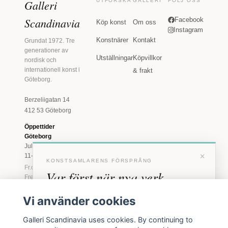
Galleri
UTFORSKA
GALLERI
FÖLJ OSS
Scandinavia
Facebook
Köp konst
Om oss
Instagram
Konstnärer
Kontakt
Grundat 1972. Tre
generationer av
Utställningar
Köpvillkor
nordisk och
internationell konst i
& frakt
Göteborg.
Berzeliigatan 14
412 53 Göteborg
Öppettider
Göteborg
Juli: Tis 11-18 · Lör
×
11-16
KONSTSAMLARENS FÖRSPRÅNG
Fr.o.m. augusti: Tis-
Var först när nya verk
Fre 11-18 · Lör 11-
16
anländer
Vi använder cookies
Marstrand
Förhandstillgång till nya verk och personliga
23 juni - 16 augusti
Galleri Scandinavia uses cookies. By continuing to
inbjudningar till vernissage, innan vi annonserar
2026