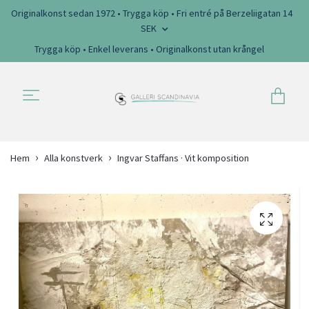
Originalkonst sedan 1972 • Trygga köp • Fri entré på Berzeliigatan 14
SEK
Trygga köp • Enkel leverans • Originalkonst utan krångel
Hem
Alla konstverk
Ingvar Staffans · Vit komposition