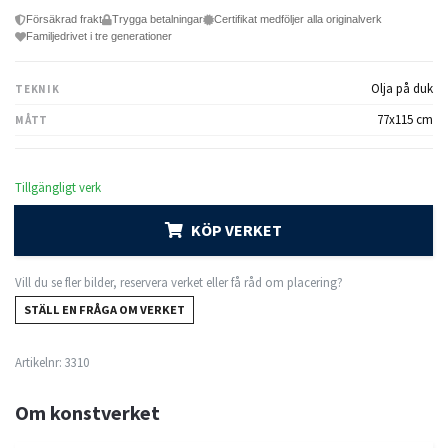
Försäkrad frakt
Trygga betalningar
Certifikat medföljer alla originalverk
Familjedrivet i tre generationer
Olja på duk
TEKNIK
77x115 cm
MÅTT
Tillgängligt verk
KÖP VERKET
Vill du se fler bilder, reservera verket eller få råd om placering?
STÄLL EN FRÅGA OM VERKET
Artikelnr:
3310
Om konstverket