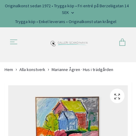
Originalkonst sedan 1972 • Trygga köp • Fri entré på Berzeliigatan 14
SEK
Trygga köp • Enkel leverans • Originalkonst utan krångel
Hem
Alla konstverk
Marianne Ågren · Hus i trädgården