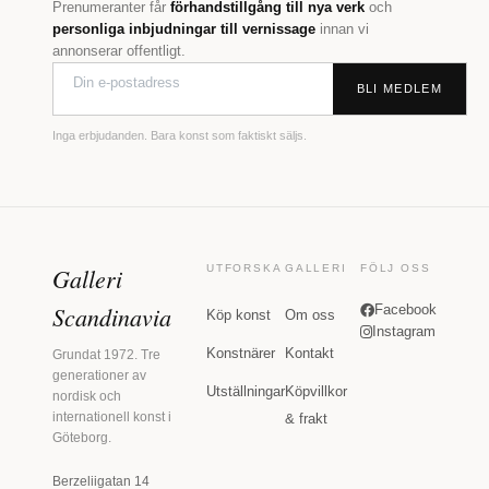
Prenumeranter får
förhandstillgång till nya verk
och
personliga inbjudningar till vernissage
innan vi
annonserar offentligt.
BLI MEDLEM
Inga erbjudanden. Bara konst som faktiskt säljs.
Galleri
UTFORSKA
GALLERI
FÖLJ OSS
Scandinavia
Facebook
Köp konst
Om oss
Instagram
Konstnärer
Kontakt
Grundat 1972. Tre
generationer av
Utställningar
Köpvillkor
nordisk och
internationell konst i
& frakt
Göteborg.
Berzeliigatan 14