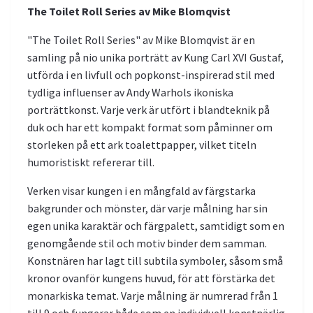
The Toilet Roll Series av Mike Blomqvist
"The Toilet Roll Series" av Mike Blomqvist är en
samling på nio unika porträtt av Kung Carl XVI Gustaf,
utförda i en livfull och popkonst-inspirerad stil med
tydliga influenser av Andy Warhols ikoniska
porträttkonst. Varje verk är utfört i blandteknik på
duk och har ett kompakt format som påminner om
storleken på ett ark toalettpapper, vilket titeln
humoristiskt refererar till.
Verken visar kungen i en mångfald av färgstarka
bakgrunder och mönster, där varje målning har sin
egen unika karaktär och färgpalett, samtidigt som en
genomgående stil och motiv binder dem samman.
Konstnären har lagt till subtila symboler, såsom små
kronor ovanför kungens huvud, för att förstärka det
monarkiska temat. Varje målning är numrerad från 1
till 9 och fungerar både som en individuell konstnärlig