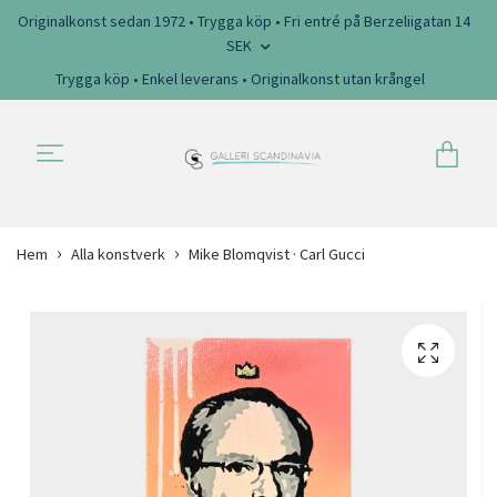
Originalkonst sedan 1972 • Trygga köp • Fri entré på Berzeliigatan 14
SEK
Trygga köp • Enkel leverans • Originalkonst utan krångel
Hem
Alla konstverk
Mike Blomqvist · Carl Gucci