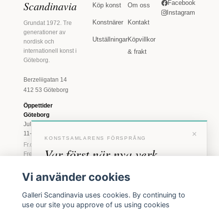
Scandinavia
Facebook
Köp konst
Om oss
Instagram
Konstnärer
Kontakt
Grundat 1972. Tre
generationer av
Utställningar
Köpvillkor
nordisk och
internationell konst i
& frakt
Göteborg.
Berzeliigatan 14
412 53 Göteborg
Öppettider
Göteborg
Juli: Tis 11-18 · Lör
×
11-16
KONSTSAMLARENS FÖRSPRÅNG
Fr.o.m. augusti: Tis-
Var först när nya verk
Fre 11-18 · Lör 11-
16
anländer
Vi använder cookies
Marstrand
Förhandstillgång till nya verk och personliga
23 juni - 16 augusti
Galleri Scandinavia uses cookies. By continuing to
inbjudningar till vernissage, innan vi annonserar
2026
use our site you approve of us using cookies
offentligt.
Tis-Fre 11-18 ·
Lör-Sön 12-16