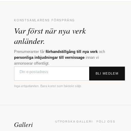
KONSTSAMLARENS FÖRSPRÅNG
Var först när nya verk
anländer.
Prenumeranter får
förhandstillgång till nya verk
och
personliga inbjudningar till vernissage
innan vi
annonserar offentligt.
BLI MEDLEM
Inga erbjudanden. Bara konst som faktiskt säljs.
Galleri
UTFORSKA
GALLERI
FÖLJ OSS