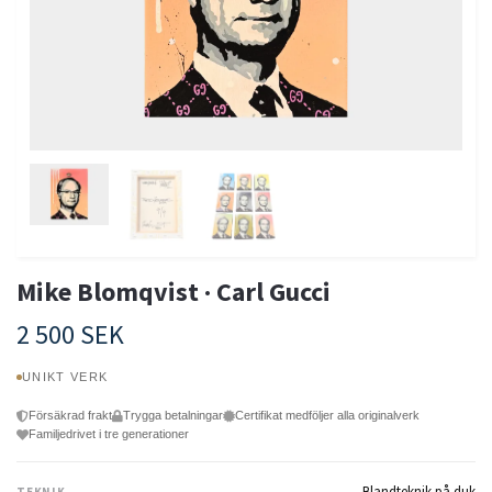
Mike Blomqvist · Carl Gucci
2 500 SEK
UNIKT VERK
Försäkrad frakt
Trygga betalningar
Certifikat medföljer alla originalverk
Familjedrivet i tre generationer
Blandteknik på duk
TEKNIK