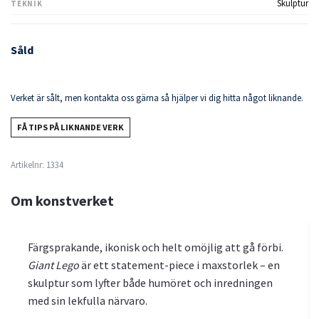
Skulptur
TEKNIK
Såld
Verket är sålt, men kontakta oss gärna så hjälper vi dig hitta något liknande.
FÅ TIPS PÅ LIKNANDE VERK
Artikelnr:
1334
Om konstverket
Färgsprakande, ikonisk och helt omöjlig att gå förbi.
Giant Lego
är ett statement-piece i maxstorlek – en
skulptur som lyfter både humöret och inredningen
med sin lekfulla närvaro.