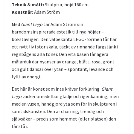
Teknik & mått:
Skulptur, höjd 160 cm
Konstnär:
Adam Ström
Med
Giant Lego
tar Adam Ström sin
barndomsinspirerade estetik till nya höjder –
bokstavligen. Den välbekanta LEGO-formen får här
ett nytt liv i stor skala, täckt av rinnande färgstänk i
regnbågens alla toner. Den vita basen får agera
målarduk där nyanser av orange, blått, rosa, grönt
och gult dansar över ytan – spontant, levande och
fyllt av energi.
Det här är konst som inte kräver förklaring.
Giant
Lego
väcker omedelbar glädje och igenkänning, men
med en vuxen, handgjord yta som för in skulpturen i
samtidskonsten. Den är charmig, trendig och
självsäker – precis som hemmet (eller platsen) den
får stå i.