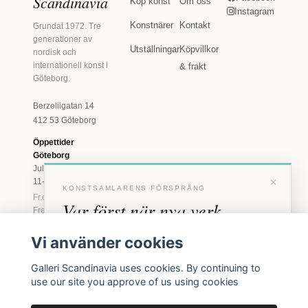
Scandinavia
Köp konst
Om oss
Instagram
Konstnärer
Kontakt
Grundat 1972. Tre
generationer av
Utställningar
Köpvillkor
nordisk och
internationell konst i
& frakt
Göteborg.
Berzeliigatan 14
412 53 Göteborg
Öppettider
Göteborg
Juli: Tis 11-18 · Lör
×
11-16
KONSTSAMLARENS FÖRSPRÅNG
Fr.o.m. augusti: Tis-
Var först när nya verk
Fre 11-18 · Lör 11-
16
anländer
Vi använder cookies
Marstrand
Förhandstillgång till nya verk och personliga
23 juni - 16 augusti
Galleri Scandinavia uses cookies. By continuing to
inbjudningar till vernissage, innan vi annonserar
2026
use our site you approve of us using cookies
Tis-Fre 11-18 ·
offentligt.
Lör-Sön 12-16