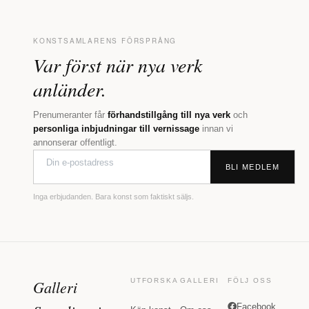
KONSTSAMLARENS FÖRSPRÅNG
Var först när nya verk
anländer.
Prenumeranter får
förhandstillgång till nya verk
och
personliga inbjudningar till vernissage
innan vi
annonserar offentligt.
BLI MEDLEM
Inga erbjudanden. Bara konst som faktiskt säljs.
Galleri
UTFORSKA
GALLERI
FÖLJ OSS
Facebook