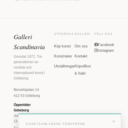
Galleri
UTFORSKA
GALLERI
FÖLJ OSS
Scandinavia
Facebook
Köp konst
Om oss
Instagram
Konstnärer
Kontakt
Grundat 1972. Tre
generationer av
Utställningar
Köpvillkor
nordisk och
internationell konst i
& frakt
Göteborg.
Berzeliigatan 14
412 53 Göteborg
Öppettider
Göteborg
Juli: Tis 11-18 · Lör
×
11-16
KONSTSAMLARENS FÖRSPRÅNG
Fr.o.m. augusti: Tis-