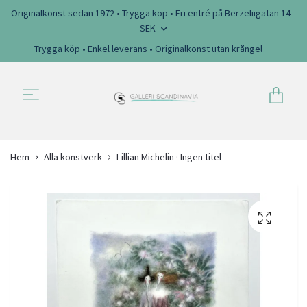
Originalkonst sedan 1972 • Trygga köp • Fri entré på Berzeliigatan 14
SEK
Trygga köp • Enkel leverans • Originalkonst utan krångel
Hem
Alla konstverk
Lillian Michelin · Ingen titel