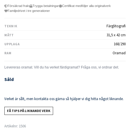
Försäkrad frakt
Trygga betalningar
Certifikat medföljer alla originalverk
Familjedrivet i tre generationer
Färglitografi
TEKNIK
31,5 x 42 cm
MÅTT
168/290
UPPLAGA
Oramad
RAM
Såld
Verket är sålt, men kontakta oss gärna så hjälper vi dig hitta något liknande.
FÅ TIPS PÅ LIKNANDE VERK
Artikelnr:
1506