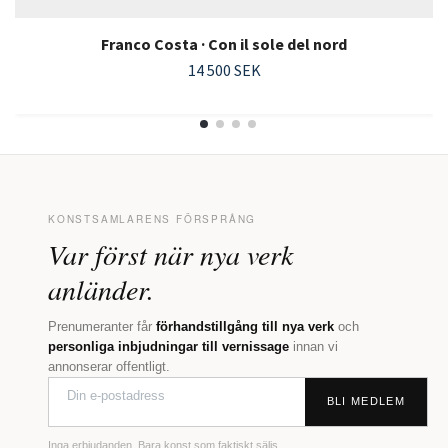
Franco Costa · Con il sole del nord
14 500 SEK
KONSTSAMLARENS FÖRSPRÅNG
Var först när nya verk
anländer.
Prenumeranter får
förhandstillgång till nya verk
och
personliga inbjudningar till vernissage
innan vi
annonserar offentligt.
BLI MEDLEM
Inga erbjudanden. Bara konst som faktiskt säljs.