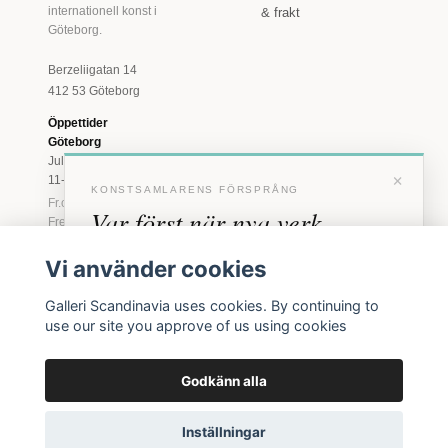
internationell konst i
& frakt
Göteborg.
Berzeliigatan 14
412 53 Göteborg
Öppettider
Göteborg
Juli: Tis 11-18 · Lör
×
11-16
KONSTSAMLARENS FÖRSPRÅNG
Fr.o.m. augusti: Tis-
Var först när nya verk
Fre 11-18 · Lör 11-
16
anländer
Vi använder cookies
Marstrand
Förhandstillgång till nya verk och personliga
23 juni - 16 augusti
Galleri Scandinavia uses cookies. By continuing to
inbjudningar till vernissage, innan vi annonserar
2026
use our site you approve of us using cookies
Tis-Fre 11-18 ·
offentligt.
Lör-Sön 12-16
Godkänn alla
BLI MEDLEM
© 2026 Galleri Scandinavia AB · Org.nr 556961-2129
Inga erbjudanden. Bara konst som faktiskt säljs.
Inställningar
Köpvillkor
Integritetspolicy