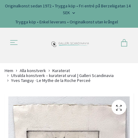
Originalkonst sedan 1972 • Trygga köp • Fri entré på Berzeliigatan 14
SEK
Trygga köp • Enkel leverans • Originalkonst utan krångel
Hem
Alla konstverk
Kuraterat
Utvalda konstverk – kuraterat urval | Galleri Scandinavia
Yves Tanguy · Le Mythe de la Roche Perceé