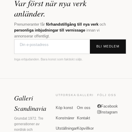
Var först när nya verk
anländer.
Prenumeranter får
förhandstillgång till nya verk
och
personliga inbjudningar till vernissage
innan vi
annonserar offentligt.
BLI MEDLEM
Inga erbjudanden. Bara konst som faktiskt säljs.
Galleri
UTFORSKA
GALLERI
FÖLJ OSS
Scandinavia
Facebook
Köp konst
Om oss
Instagram
Konstnärer
Kontakt
Grundat 1972. Tre
generationer av
Utställningar
Köpvillkor
nordisk och