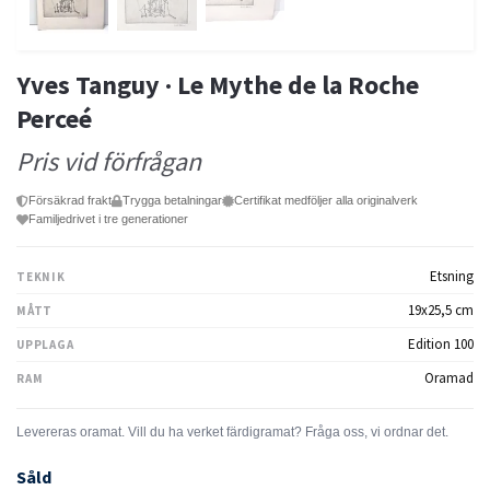
Yves Tanguy · Le Mythe de la Roche
Perceé
Pris vid förfrågan
Försäkrad frakt
Trygga betalningar
Certifikat medföljer alla originalverk
Familjedrivet i tre generationer
Etsning
TEKNIK
19x25,5 cm
MÅTT
Edition 100
UPPLAGA
Oramad
RAM
Såld