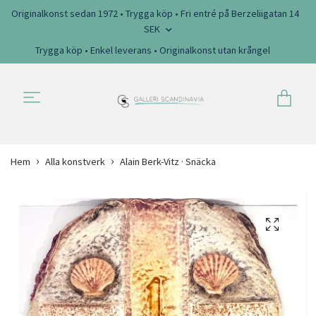
Originalkonst sedan 1972 • Trygga köp • Fri entré på Berzeliigatan 14
SEK
Trygga köp • Enkel leverans • Originalkonst utan krångel
Hem
Alla konstverk
Alain Berk-Vitz · Snäcka