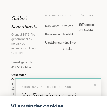
Galleri
UTFORSKA
GALLERI
FÖLJ OSS
Scandinavia
Facebook
Köp konst
Om oss
Instagram
Konstnärer
Kontakt
Grundat 1972. Tre
generationer av
Utställningar
Köpvillkor
nordisk och
internationell konst i
& frakt
Göteborg.
Berzeliigatan 14
412 53 Göteborg
Öppettider
Göteborg
×
Juli: Tis 11-18 · Lör
KONSTSAMLARENS FÖRSPRÅNG
11-16
Var först när nya verk
Fr.o.m. augusti: Tis-
Fre 11-18 · Lör 11-
anländer
16
Vi använder cookies