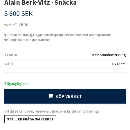
Alain Berk-Vitz · Snäcka
3 600 SEK
UNIKT VERK
Försäkrad frakt
Trygga betalningar
Certifikat medföljer alla originalverk
Familjedrivet i tre generationer
Karborundumetsning
TEKNIK
31x42 cm
MÅTT
Tillgängligt verk
KÖP VERKET
Vill du se fler bilder, reservera verket eller få råd om placering?
STÄLL EN FRÅGA OM VERKET