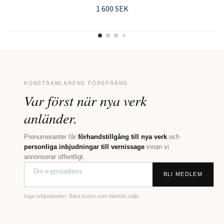
1 600 SEK
KONSTSAMLARENS FÖRSPRÅNG
Var först när nya verk
anländer.
Prenumeranter får
förhandstillgång till nya verk
och
personliga inbjudningar till vernissage
innan vi
annonserar offentligt.
BLI MEDLEM
Inga erbjudanden. Bara konst som faktiskt säljs.