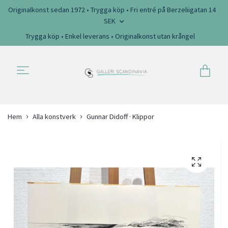
Originalkonst sedan 1972 • Trygga köp • Fri entré på Berzeliigatan 14
SEK
Trygga köp • Enkel leverans • Originalkonst utan krångel
Hem
Alla konstverk
Gunnar Didoff · Klippor