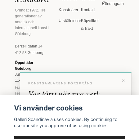
Instagram
Konstnärer
Kontakt
Grundat 1972. Tre
generationer av
Utställningar
Köpvillkor
nordisk och
internationell konst i
& frakt
Göteborg.
Berzeliigatan 14
412 53 Göteborg
Öppettider
Göteborg
Juli: Tis 11-18 · Lör
×
11-16
KONSTSAMLARENS FÖRSPRÅNG
Fr.o.m. augusti: Tis-
Var först när nya verk
Fre 11-18 · Lör 11-
16
anländer
Vi använder cookies
Marstrand
Förhandstillgång till nya verk och personliga
23 juni - 16 augusti
Galleri Scandinavia uses cookies. By continuing to
inbjudningar till vernissage, innan vi annonserar
2026
use our site you approve of us using cookies
Tis-Fre 11-18 ·
offentligt.
Lör-Sön 12-16