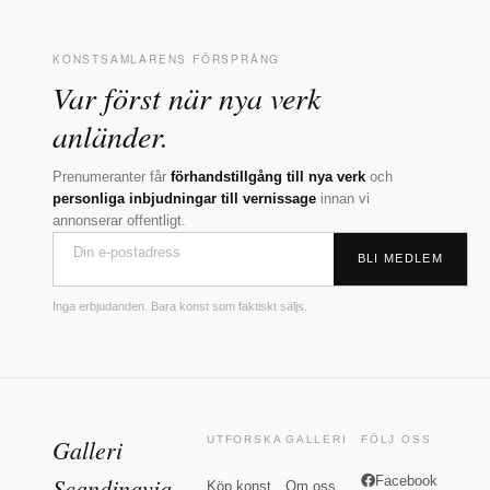
KONSTSAMLARENS FÖRSPRÅNG
Var först när nya verk
anländer.
Prenumeranter får
förhandstillgång till nya verk
och
personliga inbjudningar till vernissage
innan vi
annonserar offentligt.
BLI MEDLEM
Inga erbjudanden. Bara konst som faktiskt säljs.
Galleri
UTFORSKA
GALLERI
FÖLJ OSS
Scandinavia
Facebook
Köp konst
Om oss