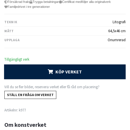
Försäkrad frakt
Trygga betalningar
Certifikat medföljer alla originalverk
Familjedrivet i tre generationer
Litografi
TEKNIK
64,5x46 cm
MÅTT
Onumrerad
UPPLAGA
Tillgängligt verk
KÖP VERKET
Vill du se fler bilder, reservera verket eller få råd om placering?
STÄLL EN FRÅGA OM VERKET
Artikelnr:
k977
Om konstverket