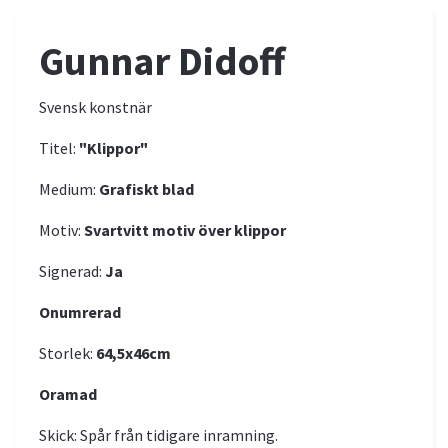
Gunnar Didoff
Svensk konstnär
Titel:
"Klippor"
Medium:
Grafiskt blad
Motiv:
Svartvitt motiv över klippor
Signerad:
Ja
Onumrerad
Storlek:
64,5x46
cm
Oramad
Skick: Spår från tidigare inramning.