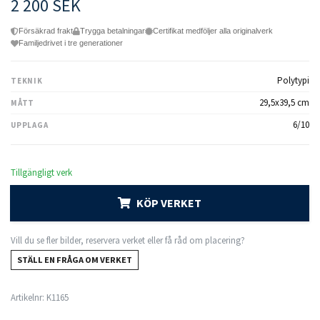
2 200 SEK
Försäkrad frakt
Trygga betalningar
Certifikat medföljer alla originalverk
Familjedrivet i tre generationer
Polytypi
TEKNIK
29,5x39,5 cm
MÅTT
6/10
UPPLAGA
Tillgängligt verk
KÖP VERKET
Vill du se fler bilder, reservera verket eller få råd om placering?
STÄLL EN FRÅGA OM VERKET
Artikelnr:
K1165