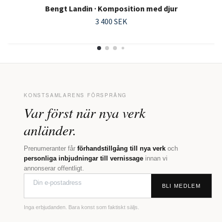
Bengt Landin · Komposition med djur
3 400 SEK
KONSTSAMLARENS FÖRSPRÅNG
Var först när nya verk
anländer.
Prenumeranter får
förhandstillgång till nya verk
och
personliga inbjudningar till vernissage
innan vi
annonserar offentligt.
BLI MEDLEM
Inga erbjudanden. Bara konst som faktiskt säljs.