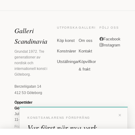
Galleri
UTFORSKA
GALLERI
FÖLJ OSS
Scandinavia
Facebook
Köp konst
Om oss
Instagram
Konstnärer
Kontakt
Grundat 1972. Tre
generationer av
Utställningar
Köpvillkor
nordisk och
internationell konst i
& frakt
Göteborg.
Berzeliigatan 14
412 53 Göteborg
Öppettider
Göteborg
×
Juli: Tis 11-18 · Lör
KONSTSAMLARENS FÖRSPRÅNG
11-16
Var först när nya verk
Fr.o.m. augusti: Tis-
Fre 11-18 · Lör 11-