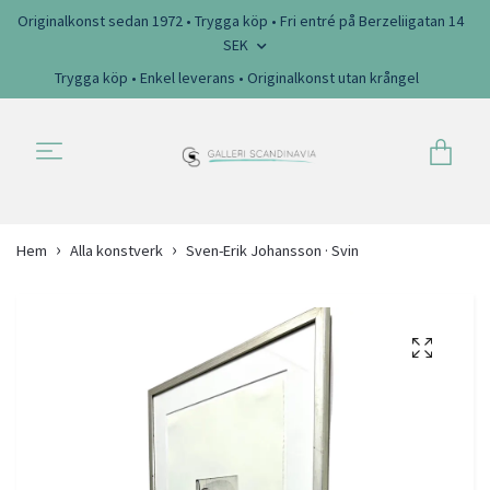
Originalkonst sedan 1972 • Trygga köp • Fri entré på Berzeliigatan 14
SEK
Trygga köp • Enkel leverans • Originalkonst utan krångel
Hem
Alla konstverk
Sven-Erik Johansson · Svin