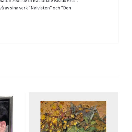
"Salon 2004 de la Nationale Beaux Arts".
å av sina verk ”Naivisten” och ”Den
Lau