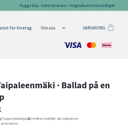
Trygga köp • Enkel leverans • Originalkonst utan krångel
VARUKORG
onst för företag
Om oss
Taipaleenmäki · Ballad på en
p
K
Trygga betalningar
Certifikat medföljer alla originalverk
e generationer