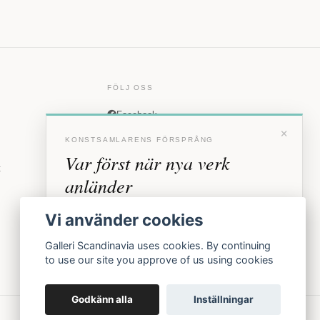
FÖLJ OSS
Facebook
×
Instagram
KONSTSAMLARENS FÖRSPRÅNG
Var först när nya verk
t
anländer
Förhandstillgång till nya verk och personliga
Vi använder cookies
inbjudningar till vernissage, innan vi annonserar
offentligt.
Galleri Scandinavia uses cookies. By continuing
to use our site you approve of us using cookies
BLI MEDLEM
Godkänn alla
Inställningar
Inga erbjudanden. Bara konst som faktiskt säljs.