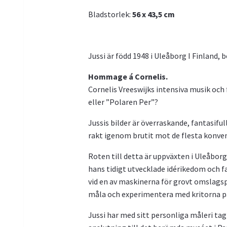
Bladstorlek:
56 x 43,5
cm
Jussi är född 1948 i Uleåborg I Finland, 
Hommage á Cornelis.
Cornelis Vreeswijks intensiva musik och 
eller ”Polaren Per”?
Jussis bilder är överraskande, fantasif
rakt igenom brutit mot de flesta konven
Roten till detta är uppväxten i Uleåborg
hans tidigt utvecklade idérikedom och f
vid en av maskinerna för grovt omslagsp
måla och experimentera med kritorna på
Jussi har med sitt personliga måleri tagi