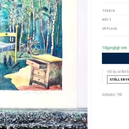
TEKNIK
MÅTT
UPPLAGA
Tillgängligt verk
Vill du se fler
STÄLL EN F
Artikelnr:
798