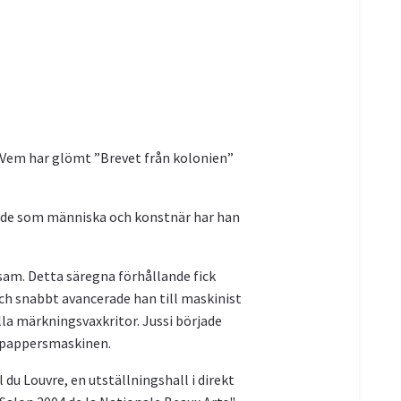
a. Vem har glömt ”Brevet från kolonien”
 Både som människa och konstnär har han
nsam. Detta säregna förhållande fick
ch snabbt avancerade han till maskinist
la märkningsvaxkritor. Jussi började
d pappersmaskinen.
 du Louvre, en utställningshall i direkt