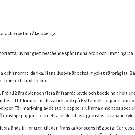
bor och arbetar i Åkersberga.
författarliv har givit bestående spår i mina öron och i mitt hjärt
ulla och enormt idérika. Hans livsöde är också mycket särpräglat.
tioner och traditioner.
. Från 12 års ålder och flera år framåt levde och bodde han helt e
antasi att blomma ut. Jussi fick jobb på Hyltebruks pappersbruk o
apper. För märkning av de stora pappersrullarna användes speciel
 omslagspappret och detta ledde till ett gränslöst skapande vi
t sig ända in i entrén till den franska konstens högborg, Carrousel