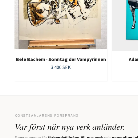
Bele Bachem · Sonntag der Vampyrinnen
Ada
3 400 SEK
KONSTSAMLARENS FÖRSPRÅNG
Var först när nya verk anländer.
Prenumeranter får
förhandstillgång till nya verk
och
personliga in