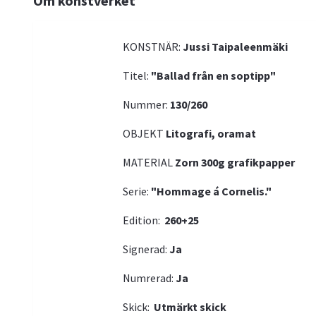
Om konstverket
KONSTNÄR:
Jussi Taipaleenmäki
Titel:
"Ballad från en soptipp"
Nummer:
130/260
OBJEKT
Litografi, oramat
MATERIAL
Zorn 300g grafikpapper
Serie:
"Hommage á Cornelis."
Edition:
260+25
Signerad:
Ja
Numrerad:
Ja
Skick:
Utmärkt skick