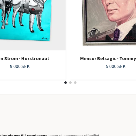
m Ström · Horstronaut
Mensur Belsagic · Tommy
9 000 SEK
5 000 SEK
bjudningar till vernissage
innan vi annonserar offentligt.