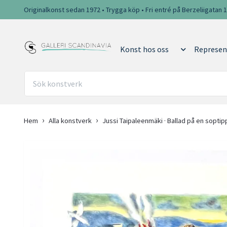
Originalkonst sedan 1972 • Trygga köp • Fri entré på Berzeliigatan 
Konst hos oss
Represen
Hem
Alla konstverk
Jussi Taipaleenmäki · Ballad på en soptip