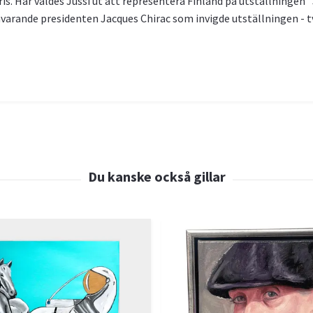
is. Här valdes Jussi ut att representera Finland på utställningen 
åvarande presidenten Jacques Chirac som invigde utställningen - tv