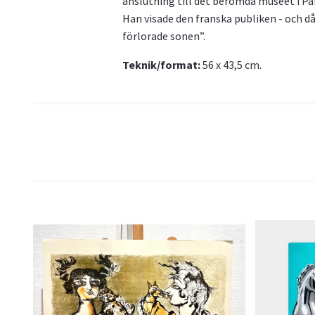
anslutning till det berömda muséet i Par
Han visade den franska publiken - och d
förlorade sonen”.
Teknik/format:
56 x 43,5 cm.