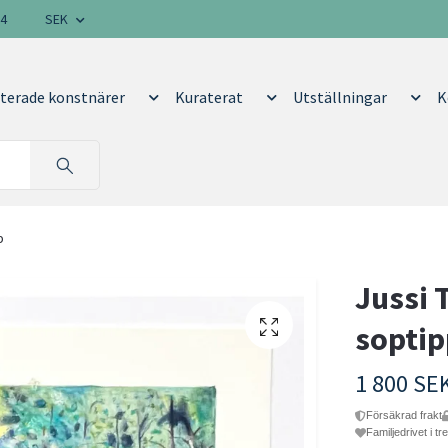
14
SEK
terade konstnärer
Kuraterat
Utställningar
K
p
Jussi 
soptip
1 800 SE
Försäkrad frakt
Familjedrivet i tr