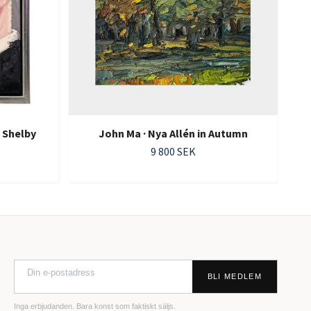
 Shelby
John Ma · Nya Allén in Autumn
9 800 SEK
BLI MEDLEM
Inga erbjudanden. Bara konst som faktiskt säljs.