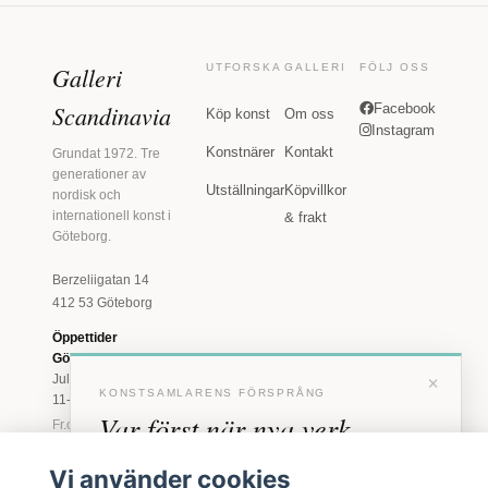
Galleri
UTFORSKA
GALLERI
FÖLJ OSS
Scandinavia
Facebook
Köp konst
Om oss
Instagram
Konstnärer
Kontakt
Grundat 1972. Tre
generationer av
Utställningar
Köpvillkor
nordisk och
internationell konst i
& frakt
Göteborg.
Berzeliigatan 14
412 53 Göteborg
Öppettider
Göteborg
×
Juli: Tis 11-18 · Lör
KONSTSAMLARENS FÖRSPRÅNG
11-16
Var först när nya verk
Fr.o.m. augusti: Tis-
Fre 11-18 · Lör 11-
anländer
16
Vi använder cookies