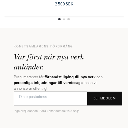
2 500 SEK
KONSTSAMLARENS FÖRSPRÅNG
Var först när nya verk
anländer.
Prenumeranter får
förhandstillgång till nya verk
och
personliga inbjudningar till vernissage
innan vi
annonserar offentligt.
BLI MEDLEM
Inga erbjudanden. Bara konst som faktiskt säljs.