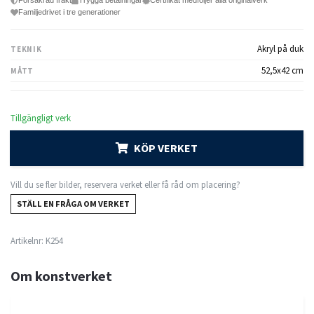
Försäkrad frakt
Trygga betalningar
Certifikat medföljer alla originalverk
Familjedrivet i tre generationer
Akryl på duk
TEKNIK
52,5x42 cm
MÅTT
Tillgängligt verk
KÖP VERKET
Vill du se fler bilder, reservera verket eller få råd om placering?
STÄLL EN FRÅGA OM VERKET
Artikelnr:
K254
Om konstverket