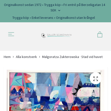
Originalkonst sedan 1972 • Trygga köp • Fri entré på Berzeliigatan 14
SEK
Trygga köp • Enkel leverans • Originalkonst utan krångel
Hem
Alla konstverk
Malgoratza Zukterowska · Stad vid havet