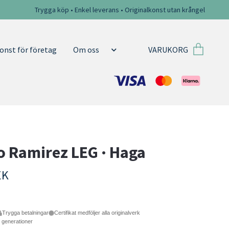
Trygga köp • Enkel leverans • Originalkonst utan krångel
VARUKORG
onst för företag
Om oss
o Ramirez LEG · Haga
EK
Trygga betalningar
Certifikat medföljer alla originalverk
e generationer