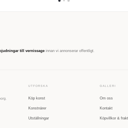
bjudningar till vernissage
innan vi annonserar offentligt.
UTFORSKA
GALLERI
Köp konst
Om oss
borg.
Konstnärer
Kontakt
Utställningar
Köpvillkor & frak