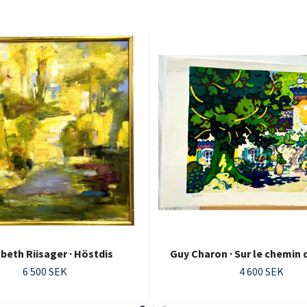
abeth Riisager · Höstdis
Guy Charon · Sur le chemin
6 500 SEK
4 600 SEK