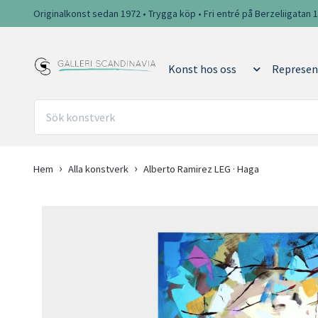
Originalkonst sedan 1972 • Trygga köp • Fri entré på Berzeliigatan 
Konst hos oss
Represen
Hem
Alla konstverk
Alberto Ramirez LEG · Haga