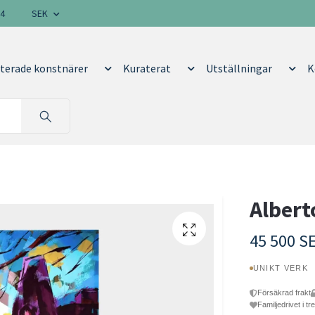
14
SEK
terade konstnärer
Kuraterat
Utställningar
K
Albert
45 500 S
UNIKT VERK
Försäkrad frakt
Familjedrivet i tr