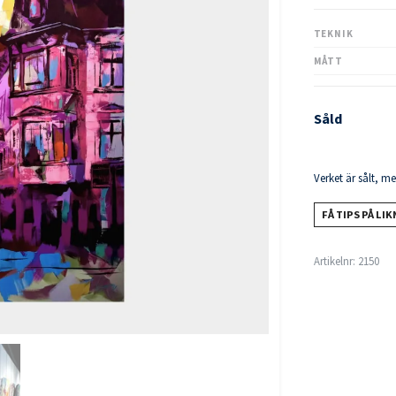
TEKNIK
MÅTT
Såld
Verket är sålt, m
FÅ TIPS PÅ LI
Artikelnr:
2150