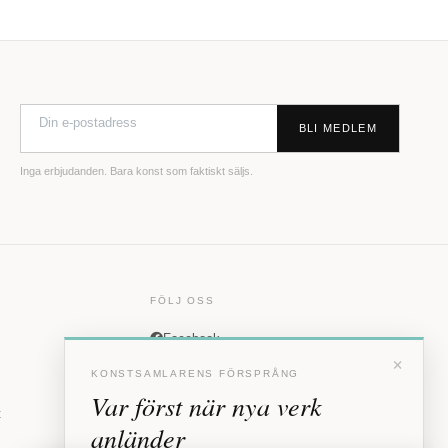
BLI MEDLEM
Inga erbjudanden. Bara konst som faktiskt säljs.
FÖLJ OSS
Facebook
×
Instagram
KONSTSAMLARENS FÖRSPRÅNG
Var först när nya verk
t
anländer