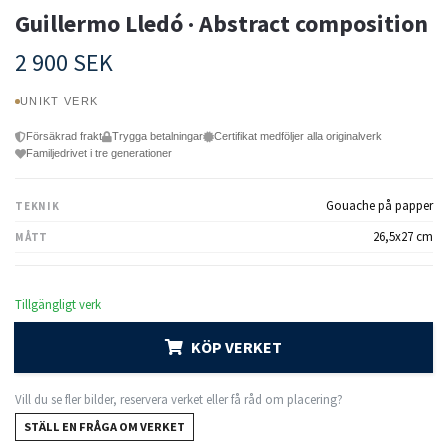
Guillermo Lledó · Abstract composition
2 900 SEK
UNIKT VERK
Försäkrad frakt
Trygga betalningar
Certifikat medföljer alla originalverk
Familjedrivet i tre generationer
Gouache på papper
TEKNIK
26,5x27 cm
MÅTT
Tillgängligt verk
KÖP VERKET
Vill du se fler bilder, reservera verket eller få råd om placering?
STÄLL EN FRÅGA OM VERKET