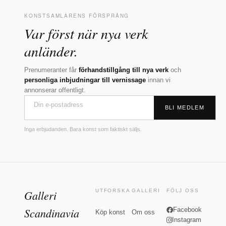
KONSTSAMLARENS FÖRSPRÅNG
Var först när nya verk
anländer.
Prenumeranter får
förhandstillgång till nya verk
och
personliga inbjudningar till vernissage
innan vi
annonserar offentligt.
BLI MEDLEM
Inga erbjudanden. Bara konst som faktiskt säljs.
Galleri
UTFORSKA
GALLERI
FÖLJ OSS
Scandinavia
Facebook
Köp konst
Om oss
Instagram