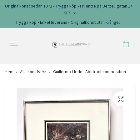
Originalkonst sedan 1972 • Trygga köp • Fri entré på Berzeliigatan 14
SEK
Trygga köp • Enkel leverans • Originalkonst utan krångel
Hem
Alla konstverk
Guillermo Lledó · Abstract composition