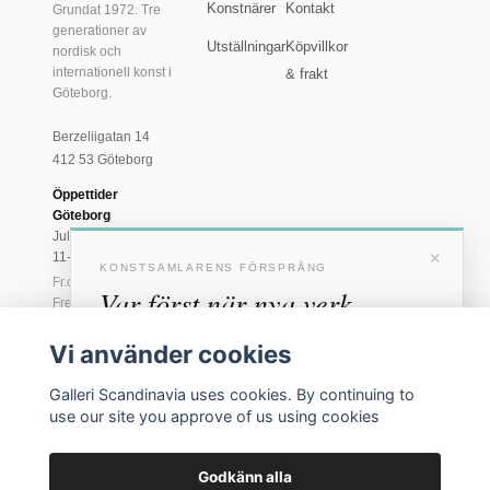
Konstnärer
Kontakt
Grundat 1972. Tre
generationer av
Utställningar
Köpvillkor
nordisk och
internationell konst i
& frakt
Göteborg.
Berzeliigatan 14
412 53 Göteborg
Öppettider
Göteborg
Juli: Tis 11-18 · Lör
×
11-16
KONSTSAMLARENS FÖRSPRÅNG
Fr.o.m. augusti: Tis-
Var först när nya verk
Fre 11-18 · Lör 11-
16
anländer
Vi använder cookies
Marstrand
Förhandstillgång till nya verk och personliga
23 juni - 16 augusti
Galleri Scandinavia uses cookies. By continuing to
inbjudningar till vernissage, innan vi annonserar
2026
use our site you approve of us using cookies
offentligt.
Tis-Fre 11-18 ·
Lör-Sön 12-16
Godkänn alla
BLI MEDLEM