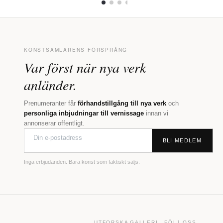
KONSTSAMLARENS FÖRSPRÅNG
Var först när nya verk
anländer.
Prenumeranter får
förhandstillgång till nya verk
och
personliga inbjudningar till vernissage
innan vi
annonserar offentligt.
BLI MEDLEM
Inga erbjudanden. Bara konst som faktiskt säljs.
UTFORSKA
GALLERI
FÖLJ OSS