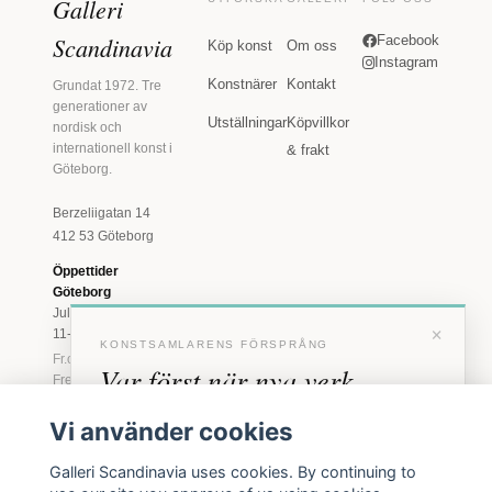
Galleri
Scandinavia
Facebook
Köp konst
Om oss
Instagram
Konstnärer
Kontakt
Grundat 1972. Tre
generationer av
Utställningar
Köpvillkor
nordisk och
internationell konst i
& frakt
Göteborg.
Berzeliigatan 14
412 53 Göteborg
Öppettider
Göteborg
Juli: Tis 11-18 · Lör
×
11-16
KONSTSAMLARENS FÖRSPRÅNG
Fr.o.m. augusti: Tis-
Var först när nya verk
Fre 11-18 · Lör 11-
16
anländer
Vi använder cookies
Marstrand
Förhandstillgång till nya verk och personliga
23 juni - 16 augusti
Galleri Scandinavia uses cookies. By continuing to
inbjudningar till vernissage, innan vi annonserar
2026