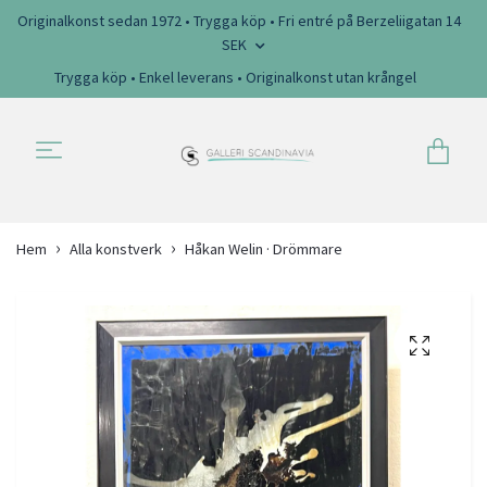
Originalkonst sedan 1972 • Trygga köp • Fri entré på Berzeliigatan 14
SEK
Trygga köp • Enkel leverans • Originalkonst utan krångel
Hem
Alla konstverk
Håkan Welin · Drömmare