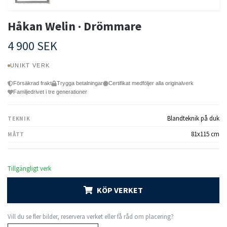
Håkan Welin · Drömmare
4 900 SEK
UNIKT VERK
Försäkrad frakt
Trygga betalningar
Certifikat medföljer alla originalverk
Familjedrivet i tre generationer
Blandteknik på duk
TEKNIK
81x115 cm
MÅTT
Tillgängligt verk
KÖP VERKET
Vill du se fler bilder, reservera verket eller få råd om placering?