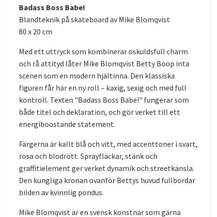
Badass Boss Babe!
Blandteknik på skateboard av Mike Blomqvist
80 x 20 cm
Med ett uttryck som kombinerar oskuldsfull charm
och rå attityd låter Mike Blomqvist Betty Boop inta
scenen som en modern hjältinna. Den klassiska
figuren får här en ny roll – kaxig, sexig och med full
kontroll. Texten "Badass Boss Babe!" fungerar som
både titel och deklaration, och gör verket till ett
energiboostande statement.
Färgerna är kallt blå och vitt, med accenttoner i svart,
rosa och blodrött. Sprayfläckar, stänk och
graffitielement ger verket dynamik och streetkänsla.
Den kungliga kronan ovanför Bettys huvud fullbordar
bilden av kvinnlig pondus.
Mike Blomqvist är en svensk konstnär som gärna