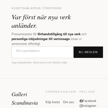
KONSTSAMLARENS FÖRSPRÅNG
Var först när nya verk
anländer.
Prenumeranter får
förhandstillgång till nya verk
och
personliga inbjudningar till vernissage
innan vi
annonserar offentligt.
BLI MEDLEM
Inga erbjudanden. Bara konst som faktiskt säljs.
Galleri
UTFORSKA
GALLERI
FÖLJ OSS
Scandinavia
Facebook
Köp konst
Om oss
Instagram