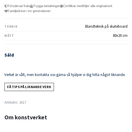
Försäkrad frakt
Trygga betalningar
Certifikat medföljer alla originalverk
Familjedrivet i tre generationer
Blandteknik på skateboard
TEKNIK
80x20 cm
MÅTT
Såld
Verket är sålt, men kontakta oss gärna så hjälper vi dig hitta något liknande.
FÅ TIPS PÅ LIKNANDE VERK
Artikelnr:
2617
Om konstverket