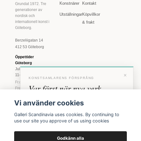
Konstnärer
Kontakt
Grundat 1972. Tre
generationer av
Utställningar
Köpvillkor
nordisk och
internationell konst i
& frakt
Göteborg.
Berzeliigatan 14
412 53 Göteborg
Öppettider
Göteborg
Juli: Tis 11-18 · Lör
×
11-16
KONSTSAMLARENS FÖRSPRÅNG
Fr.o.m. augusti: Tis-
Var först när nya verk
Fre 11-18 · Lör 11-
16
anländer
Vi använder cookies
Marstrand
Förhandstillgång till nya verk och personliga
23 juni - 16 augusti
Galleri Scandinavia uses cookies. By continuing to
inbjudningar till vernissage, innan vi annonserar
2026
use our site you approve of us using cookies
offentligt.
Tis-Fre 11-18 ·
Lör-Sön 12-16
Godkänn alla
BLI MEDLEM